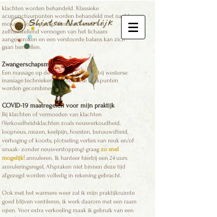
Met behulp van acupunctuur kunnen specifieke
google-site-verification: googlecb886cfa494d56d3.html
klachten worden behandeld. Klassieke
acupunctuurpunten worden behandeld met naalden,
moxa en/of cupping. Hierdoor wordt het
zelfherstellend vermogen van het lichaam
aangesproken en een verstoorde balans kan zich
gaan herstellen.
Zwangerschapsmassage
Een massage op de tafel met olie waarbij westerse
massage technieken met oosterse drukpunten
worden gecombineerd.
COVID-19 maatregelen voor mijn praktijk
Bij klachten of vermoeden van klachten
(Verkoudheidsklachten zoals neusverkoudheid,
loopneus, niezen, keelpijn, hoesten, benauwdheid,
verhoging of koorts, plotseling verlies van reuk en/of
smaak- zonder neusverstopping) graag
zo snel
mogelijk!
annuleren. Ik hanteer hierbij een 24 uurs
annuleringsregel, Afspraken niet binnen deze tijd
afgezegd worden volledig in rekening gebracht.
Ook met het warmere weer zal ik mijn praktijkruimte
goed blijven ventileren, ik werk daarom met een raam
open. Voor extra verkoeling maak ik gebruik van een