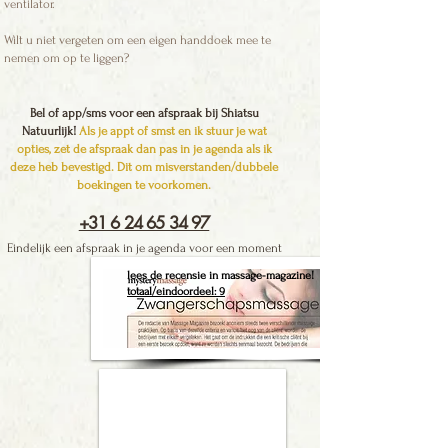
ventilator.
Wilt u niet vergeten om een eigen handdoek mee te
nemen om op te liggen?
Bel of app/sms voor een afspraak bij Shiatsu
Natuurlijk!
Als je appt of smst en ik stuur je wat
opties, zet de afspraak dan pas in je agenda als ik
deze heb bevestigd.
Dit om misverstanden/dubbele
boekingen te voorkomen.
+31 6 24 65 34 97
Eindelijk een afspraak in je agenda voor een moment
voor jezelf
lees de recensie in massage-magazine!
totaal/eindoordeel: 9